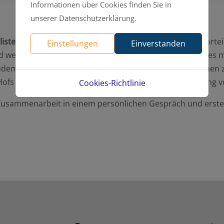
Informationen über Cookies finden Sie in
unserer Datenschutzerklärung.
listen
ihrer jeweiligen Arbeitsfelder bringt Ihnen viele Vorte
Einstellungen
Einverstanden
 werden dabei von einem Ansprechpartner betreut. Dies 
zudem darauf,
Ressourcen zu schonen
und CO2-Emissionen z
fs wird die Anzahl von Leerfahrten und die Endlagerung v
Cookies-Richtlinie
r Zusammenarbeit in einem persönlichen Gespräch und erste