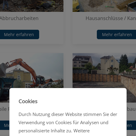
Abbrucharbeiten
Hausanschlüsse / Ka
Mehr erfahren
Mehr erfahren
Cookies
ile Prallbrechanlage
Sicherer Verbau
Durch Nutzung dieser Website stimmen Sie der
Verwendung von Cookies für Analysen und
Mehr erfahren
Mehr erfahren
personalisierte Inhalte zu. Weitere