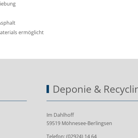
siebung
Asphalt
terials ermöglicht
Deponie & Recycli
Im Dahlhoff
59519 Möhnesee-Berlingsen
Telefon: (02924) 14 64